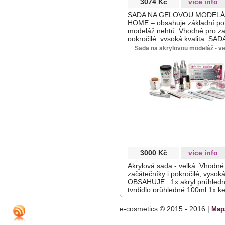
3074 Kč
více info
SADA NA GELOVOU MODELÁ
HOME – obsahuje základní po
modeláž nehtů. Vhodné pro za
pokročilé, vysoká kvalita. S
1x UV lampa - fialová nebo rů
Sada na akrylovou modeláž - vel
(36W) - LCD displej
3000 Kč
více info
Akrylová sada - velká. Vhodné
začátečníky i pokročilé, vysok
OBSAHUJE : 1x akryl průhledn
tvrdidlo průhledné 100ml 1x k
miska 1x nehtová forma 100ks
univerzální primer 1x pilníky 
e-cosmetics © 2015 - 2016 |
Map
cosmo square