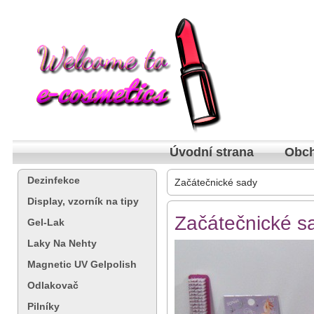
Úvodní strana
Obch
Dezinfekce
Začátečnické sady
Display, vzorník na tipy
Začátečnické s
Gel-Lak
Laky Na Nehty
Magnetic UV Gelpolish
Odlakovač
Pilníky