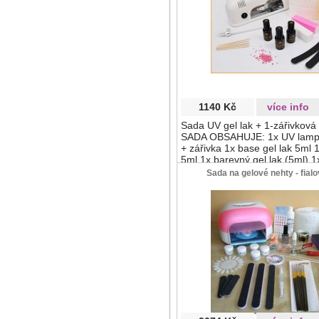
1140 Kč
více info
Sada UV gel lak + 1-zářivkov
SADA OBSAHUJE: 1x UV lampa
+ zářivka 1x base gel lak 5ml 1
5ml 1x barevný gel lak (5ml) 1
čistič nehtů a výpotku 100ml 1
Sada na gelové nehty - fial
odstraňovač gel laku 100ml 1x 