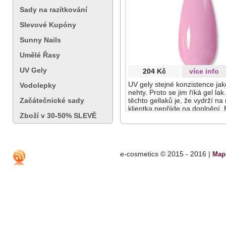
Sady na razítkování
Slevové Kupóny
Sunny Nails
Umělé Řasy
UV Gely
204 Kč
více info
UV gely stejné konzistence jak
Vodolepky
nehty. Proto se jim říká gel la
těchto gellaků je, že vydrží n
Začátečnické sady
klientka nepřijde na doplnění. 
Zboží v 30-50% SLEVĚ
stejně sytá a barva se neodlup
e-cosmetics © 2015 - 2016 |
Map