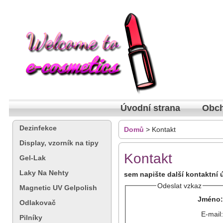
Úvodní strana
Obch
Dezinfekce
Domů
> Kontakt
Display, vzorník na tipy
Kontakt
Gel-Lak
Laky Na Nehty
sem napište další kontaktní 
Odeslat vzkaz
Magnetic UV Gelpolish
Jméno:
Odlakovač
E-mail:
Pilníky