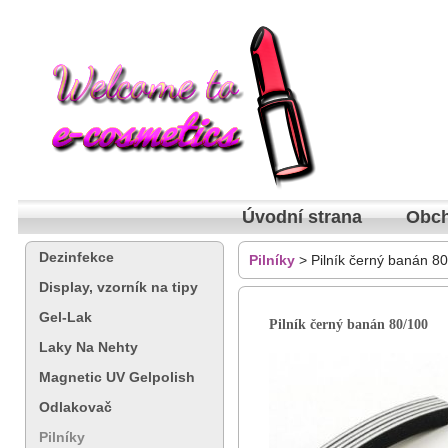
Úvodní strana
Obch
Dezinfekce
Pilníky
> Pilník černý banán 8
Display, vzorník na tipy
Gel-Lak
Pilník černý banán 80/100
Laky Na Nehty
Magnetic UV Gelpolish
Odlakovač
Pilníky