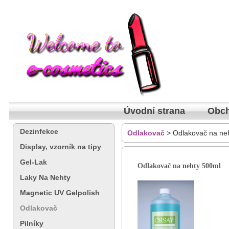
Úvodní strana
Obch
Dezinfekce
Odlakovač
> Odlakovač na ne
Display, vzorník na tipy
Gel-Lak
Odlakovač na nehty 500ml
Laky Na Nehty
Magnetic UV Gelpolish
Odlakovač
Pilníky