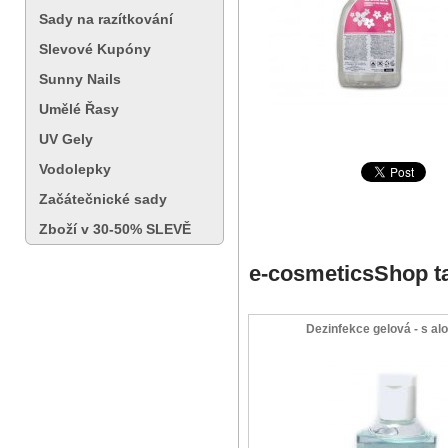
Sady na razítkování
Slevové Kupóny
Sunny Nails
Umělé Řasy
UV Gely
Vodolepky
Začátečnické sady
Zboží v 30-50% SLEVĚ
e-cosmeticsShop t
Dezinfekce gelová - s al