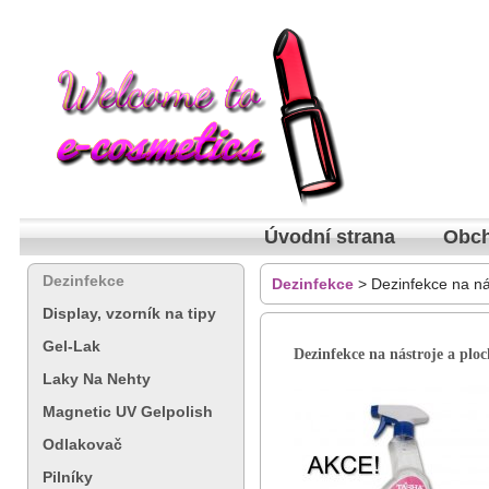
Úvodní strana
Obch
Dezinfekce
Dezinfekce
> Dezinfekce na ná
Display, vzorník na tipy
Gel-Lak
Dezinfekce na nástroje a plo
Laky Na Nehty
Magnetic UV Gelpolish
Odlakovač
Pilníky